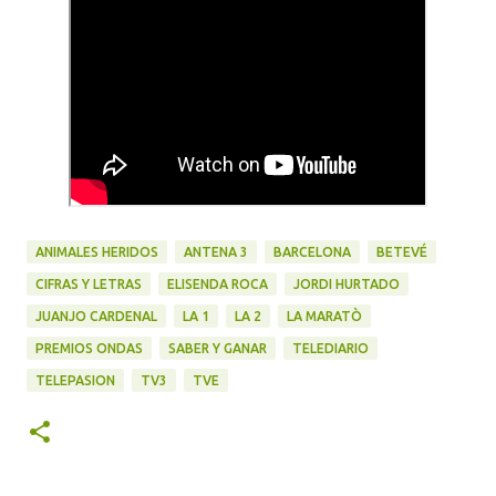
ANIMALES HERIDOS
ANTENA 3
BARCELONA
BETEVÉ
CIFRAS Y LETRAS
ELISENDA ROCA
JORDI HURTADO
JUANJO CARDENAL
LA 1
LA 2
LA MARATÒ
PREMIOS ONDAS
SABER Y GANAR
TELEDIARIO
TELEPASION
TV3
TVE