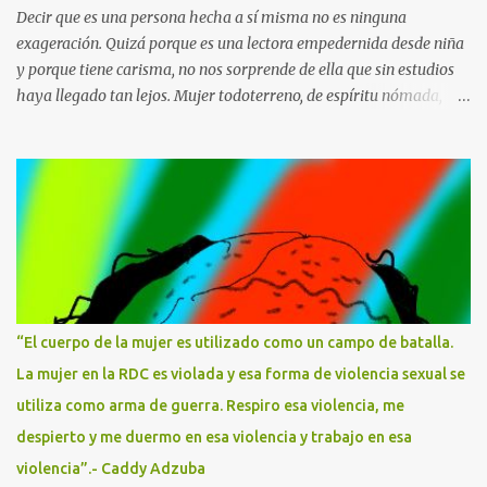
Decir que es una persona hecha a sí misma no es ninguna
exageración. Quizá porque es una lectora empedernida desde niña
y porque tiene carisma, no nos sorprende de ella que sin estudios
haya llegado tan lejos. Mujer todoterreno, de espíritu nómada,
cronista de la alta sociedad cuando todavía la prensa rosa no
existía, entrevistadora incisiva y reportera de guerra arriesgada .
En sus reportajes y columnas de opinión ha escrito sobre todos los
temas, vertiendo su punto de vista sobre lo que ocurría siempre
con un criterio propio, con ese filtro sarcástico tan personal que le
dio su origen humilde, esa complicidad con los desfavorecidxs que
también trasladará a su narrativa. María Dolores Torres
Manzanera -Maruja Torres- nació en el barrio del Raval,
Barcelona, en 1943. Su familia era oriunda de Murcia, de orígenes
“El cuerpo de la mujer es utilizado como un campo de batalla.
muy humildes. El padre bebía y maltrataba a la madre en su
La mujer en la RDC es violada y esa forma de violencia sexual se
presencia, por lo que el ambiente en casa era insoportable. Hasta
utiliza como arma de guerra. Respiro esa violencia, me
que por fin las abandonó cuando Maruja tenía ...
despierto y me duermo en esa violencia y trabajo en esa
violencia”.- Caddy Adzuba