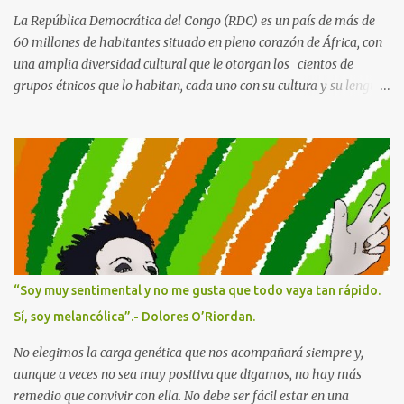
La República Democrática del Congo (RDC) es un país de más de
60 millones de habitantes situado en pleno corazón de África, con
una amplia diversidad cultural que le otorgan los cientos de
grupos étnicos que lo habitan, cada uno con su cultura y su lengua.
Con una gran riqueza paisajística que abarca desde la selva o la
sabana a los manglares y grandes lagos, tiene cinco Parques
Nacionales catalogados como Patrimonio de la Humanidad . Y, sin
embargo, por lo que es más conocida en Occidente es por los
recursos minerales que se esconden bajo su suelo. En el Este tiene
minas de cobalto, cobre, oro, diamantes, estaño, del hoy tan
preciado coltán... y como la codicia humana no tiene límites está
en guerra desde 1996. La producción del 85% de todas estas minas
está en manos extranjeras, así que a pesar de ser uno de los países
“Soy muy sentimental y no me gusta que todo vaya tan rápido.
con más recursos, la mayoría de su población vive en extrema
Sí, soy melancólica”.- Dolores O’Riordan.
pobreza. Tal es así que en 2019 casi dos millones de congoleñxs
emigraron en busc...
No elegimos la carga genética que nos acompañará siempre y,
aunque a veces no sea muy positiva que digamos, no hay más
remedio que convivir con ella. No debe ser fácil estar en una