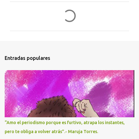
C
o
m
e
n
t
Entradas populares
a
r
i
o
s
“Amo el periodismo porque es furtivo, atrapa los instantes,
pero te obliga a volver atrás”.- Maruja Torres.