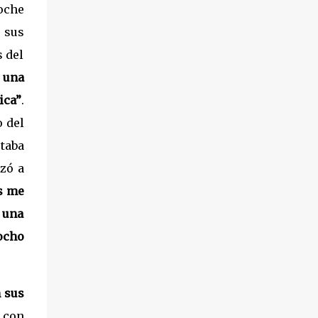
noche
 sus
s del
 una
ica”
.
 del
taba
zó a
s me
o una
ocho
 sus
 con