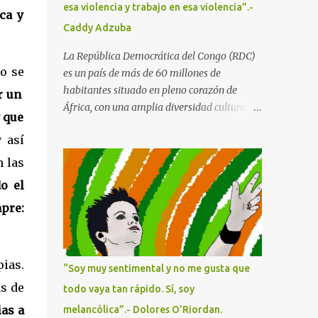
esa violencia y trabajo en esa violencia”.-
ca y
familia era oriunda de Murcia, de orígenes
Caddy Adzuba
muy humildes. El padre bebía y maltrataba
a la madre en su presencia, por lo que el
La República Democrática del Congo (RDC)
ambiente en casa era insoportable. Hasta
o se
es un país de más de 60 millones de
que por fin las abandonó cuando Maruja
habitantes situado en pleno corazón de
r un
tenía ...
África, con una amplia diversidad cultural
y que
que le otorgan los cientos de grupos étnicos
y así
que lo habitan, cada uno con su cultura y su
lengua. Con una gran riqueza paisajística
n las
que abarca desde la selva o la sabana a los
o el
manglares y grandes lagos, tiene cinco
mpre:
Parques Nacionales catalogados como
Patrimonio de la Humanidad . Y, sin
embargo, por lo que es más conocida en
Occidente es por los recursos minerales que
pias.
“Soy muy sentimental y no me gusta que
se esconden bajo su suelo. En el Este tiene
s de
todo vaya tan rápido. Sí, soy
minas de cobalto, cobre, oro, diamantes,
ias a
melancólica”.- Dolores O’Riordan.
estaño, del hoy tan preciado coltán... y como