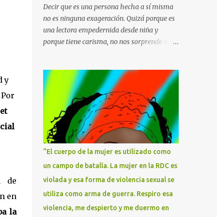
Decir que es una persona hecha a sí misma
no es ninguna exageración. Quizá porque es
una lectora empedernida desde niña y
porque tiene carisma, no nos sorprende de
ella que sin estudios haya llegado tan lejos.
Mujer todoterreno, de espíritu nómada,
cronista de la alta sociedad cuando todavía
d y
la prensa rosa no existía, entrevistadora
 Por
incisiva y reportera de guerra arriesgada .
et
En sus reportajes y columnas de opinión ha
escrito sobre todos los temas, vertiendo su
cial
punto de vista sobre lo que ocurría siempre
con un criterio propio, con ese filtro
“El cuerpo de la mujer es utilizado como
sarcástico tan personal que le dio su origen
un campo de batalla. La mujer en la RDC es
humilde, esa complicidad con los
a
de
violada y esa forma de violencia sexual se
desfavorecidxs que también trasladará a su
narrativa. María Dolores Torres
utiliza como arma de guerra. Respiro esa
én en
Manzanera -Maruja Torres- nació en el
violencia, me despierto y me duermo en
a la
barrio del Raval, Barcelona, en 1943. Su