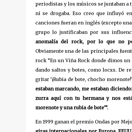
periodistas y los músicos se juntaban a
ni se drogaba. Eso creo que influyó e
canciones fueran en inglés (excepto una 
grupo lo justificaban por sus influen
anomalía del rock, por lo que no p
Obviamente una de las principales fuen
rock “En un Viña Rock donde dimos un c
dando saltos y botes, como locxs. De r
gritar ‘¡Rubia de bote, chocho morenote
estaban marcando, me estaban diciendo: 
zurra aquí con tu hermana y nos está
morenote y una rubia de bote’”.
En 1999 ganan el premio Ondas por Mejor
giras internacionales por Europa, EEU