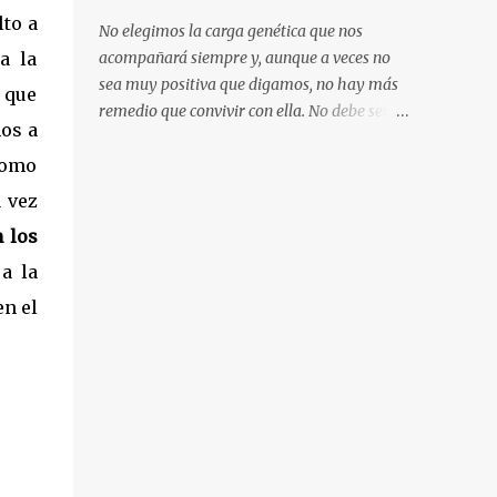
la codicia humana no tiene límites está en
lto a
No elegimos la carga genética que nos
guerra desde 1996. La producción del 85% de
a la
acompañará siempre y, aunque a veces no
todas estas minas está en manos
sea muy positiva que digamos, no hay más
 que
extranjeras, así que a pesar de ser uno de los
remedio que convivir con ella. No debe ser
países con más recursos, la mayoría de su
mos a
fácil estar en una constante lucha interna,
población vive en extrema pobreza. Tal es
como
con demonios acechando a cada paso. Si a
así que en 2019 casi dos millones de
ello le añadimos el acoso y los abusos
a vez
congoleñxs emigraron en busc...
sexuales durante la infancia y adolescencia,
 los
cuando se define en gran medida la
a la
personalidad, las posibilidades de
desarrollar una enfermedad mental
n el
aumentan exponencialmente. Pasó su corta
vida luchando contra problemas físicos y
mentales, como si el nombre que le pusieron
al nacer hubiera sido una premonición. Con
todo , la versatilidad de su voz la convirtió en
un icono musical, ídolo indiscutible del rock
alternativo de los 90. Dolores Mary Eileen O