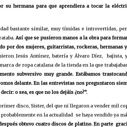
or su hermana para que aprendiera a tocar la eléctri
ad bastante similar, muy tímidas e introvertidas, per
rataba.
Así que se pusieron manos a la obra para forma
ado por dos mujeres, guitarristas, rockeras, hermanas 
ieron Jesús Antúnez, batería y Álvaro Díez,
bajista, 
arca de ropa catalana de la tienda en la que trabajaba
emento subversivo muy grande. Estábamos trastocand
romos delante. En las entrevistas nos preguntaron sie
ecir: o sea, es que no los dejáis ¿no?”.
rimer disco, Sister,
del que ni llegaron a vender mil co
 probablemente en la actualidad
se haya vendido ya má
después obtuvo cuatro discos de platino. En parte
grac