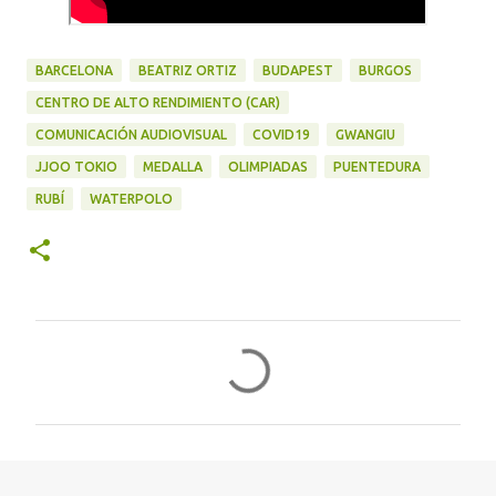
BARCELONA
BEATRIZ ORTIZ
BUDAPEST
BURGOS
CENTRO DE ALTO RENDIMIENTO (CAR)
COMUNICACIÓN AUDIOVISUAL
COVID19
GWANGIU
JJOO TOKIO
MEDALLA
OLIMPIADAS
PUENTEDURA
RUBÍ
WATERPOLO
C
o
m
e
n