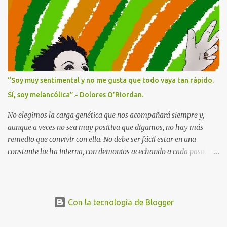
Nacionales catalogados como Patrimonio de la Humanidad . Y, sin
embargo, por lo que es más conocida en Occidente es por los
recursos minerales que se esconden bajo su suelo. En el Este tiene
minas de cobalto, cobre, oro, diamantes, estaño, del hoy tan
preciado coltán... y como la codicia humana no tiene límites está
en guerra desde 1996. La producción del 85% de todas estas minas
está en manos extranjeras, así que a pesar de ser uno de los países
“Soy muy sentimental y no me gusta que todo vaya tan rápido.
con más recursos, la mayoría de su población vive en extrema
Sí, soy melancólica”.- Dolores O’Riordan.
pobreza. Tal es así que en 2019 casi dos millones de congoleñxs
emigraron en busc...
No elegimos la carga genética que nos acompañará siempre y,
aunque a veces no sea muy positiva que digamos, no hay más
remedio que convivir con ella. No debe ser fácil estar en una
constante lucha interna, con demonios acechando a cada paso. Si a
ello le añadimos el acoso y los abusos sexuales durante la infancia
y adolescencia, cuando se define en gran medida la personalidad,
las posibilidades de desarrollar una enfermedad mental
aumentan exponencialmente. Pasó su corta vida luchando contra
Con la tecnología de Blogger
problemas físicos y mentales, como si el nombre que le pusieron al
nacer hubiera sido una premonición. Con todo , la versatilidad de