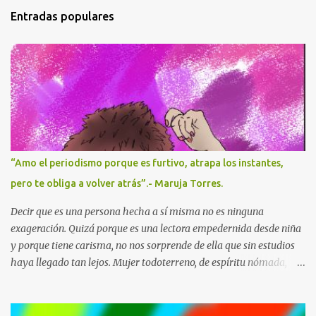
t
Entradas populares
a
r
i
o
s
“Amo el periodismo porque es furtivo, atrapa los instantes,
pero te obliga a volver atrás”.- Maruja Torres.
Decir que es una persona hecha a sí misma no es ninguna
exageración. Quizá porque es una lectora empedernida desde niña
y porque tiene carisma, no nos sorprende de ella que sin estudios
haya llegado tan lejos. Mujer todoterreno, de espíritu nómada,
cronista de la alta sociedad cuando todavía la prensa rosa no
existía, entrevistadora incisiva y reportera de guerra arriesgada .
En sus reportajes y columnas de opinión ha escrito sobre todos los