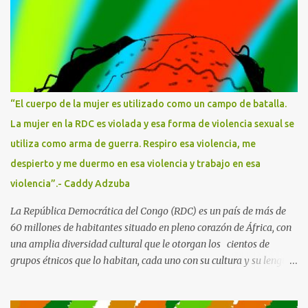
temas, vertiendo su punto de vista sobre lo que ocurría siempre
con un criterio propio, con ese filtro sarcástico tan personal que le
dio su origen humilde, esa complicidad con los desfavorecidxs que
también trasladará a su narrativa. María Dolores Torres
Manzanera -Maruja Torres- nació en el barrio del Raval,
Barcelona, en 1943. Su familia era oriunda de Murcia, de orígenes
“El cuerpo de la mujer es utilizado como un campo de batalla.
muy humildes. El padre bebía y maltrataba a la madre en su
La mujer en la RDC es violada y esa forma de violencia sexual se
presencia, por lo que el ambiente en casa era insoportable. Hasta
utiliza como arma de guerra. Respiro esa violencia, me
que por fin las abandonó cuando Maruja tenía ...
despierto y me duermo en esa violencia y trabajo en esa
violencia”.- Caddy Adzuba
La República Democrática del Congo (RDC) es un país de más de
60 millones de habitantes situado en pleno corazón de África, con
una amplia diversidad cultural que le otorgan los cientos de
grupos étnicos que lo habitan, cada uno con su cultura y su lengua.
Con una gran riqueza paisajística que abarca desde la selva o la
sabana a los manglares y grandes lagos, tiene cinco Parques