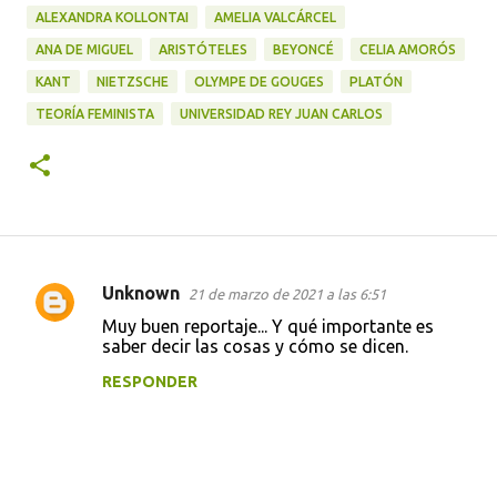
ALEXANDRA KOLLONTAI
AMELIA VALCÁRCEL
ANA DE MIGUEL
ARISTÓTELES
BEYONCÉ
CELIA AMORÓS
KANT
NIETZSCHE
OLYMPE DE GOUGES
PLATÓN
TEORÍA FEMINISTA
UNIVERSIDAD REY JUAN CARLOS
Unknown
21 de marzo de 2021 a las 6:51
C
Muy buen reportaje... Y qué importante es
o
saber decir las cosas y cómo se dicen.
m
RESPONDER
e
n
t
a