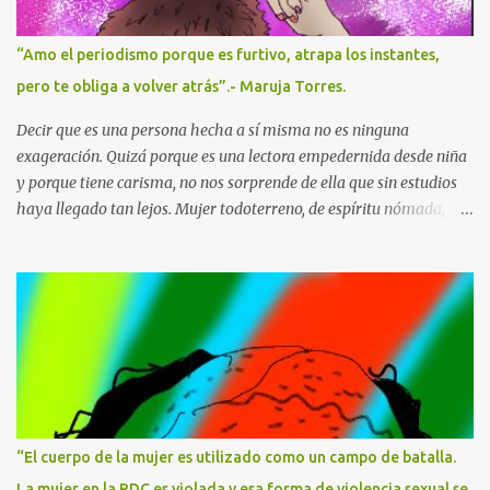
e
n
t
“Amo el periodismo porque es furtivo, atrapa los instantes,
a
r
pero te obliga a volver atrás”.- Maruja Torres.
i
o
Decir que es una persona hecha a sí misma no es ninguna
exageración. Quizá porque es una lectora empedernida desde niña
y porque tiene carisma, no nos sorprende de ella que sin estudios
haya llegado tan lejos. Mujer todoterreno, de espíritu nómada,
cronista de la alta sociedad cuando todavía la prensa rosa no
existía, entrevistadora incisiva y reportera de guerra arriesgada .
En sus reportajes y columnas de opinión ha escrito sobre todos los
temas, vertiendo su punto de vista sobre lo que ocurría siempre
con un criterio propio, con ese filtro sarcástico tan personal que le
dio su origen humilde, esa complicidad con los desfavorecidxs que
también trasladará a su narrativa. María Dolores Torres
Manzanera -Maruja Torres- nació en el barrio del Raval,
Barcelona, en 1943. Su familia era oriunda de Murcia, de orígenes
“El cuerpo de la mujer es utilizado como un campo de batalla.
muy humildes. El padre bebía y maltrataba a la madre en su
La mujer en la RDC es violada y esa forma de violencia sexual se