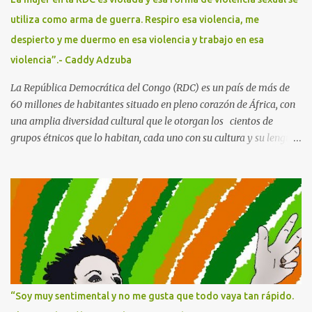
presencia, por lo que el ambiente en casa era insoportable. Hasta
utiliza como arma de guerra. Respiro esa violencia, me
que por fin las abandonó cuando Maruja tenía ...
despierto y me duermo en esa violencia y trabajo en esa
violencia”.- Caddy Adzuba
La República Democrática del Congo (RDC) es un país de más de
60 millones de habitantes situado en pleno corazón de África, con
una amplia diversidad cultural que le otorgan los cientos de
grupos étnicos que lo habitan, cada uno con su cultura y su lengua.
Con una gran riqueza paisajística que abarca desde la selva o la
sabana a los manglares y grandes lagos, tiene cinco Parques
Nacionales catalogados como Patrimonio de la Humanidad . Y, sin
embargo, por lo que es más conocida en Occidente es por los
recursos minerales que se esconden bajo su suelo. En el Este tiene
minas de cobalto, cobre, oro, diamantes, estaño, del hoy tan
preciado coltán... y como la codicia humana no tiene límites está
en guerra desde 1996. La producción del 85% de todas estas minas
está en manos extranjeras, así que a pesar de ser uno de los países
“Soy muy sentimental y no me gusta que todo vaya tan rápido.
con más recursos, la mayoría de su población vive en extrema