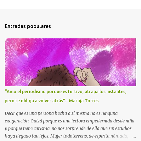
e
n
t
Entradas populares
a
r
i
o
s
“Amo el periodismo porque es furtivo, atrapa los instantes,
pero te obliga a volver atrás”.- Maruja Torres.
Decir que es una persona hecha a sí misma no es ninguna
exageración. Quizá porque es una lectora empedernida desde niña
y porque tiene carisma, no nos sorprende de ella que sin estudios
haya llegado tan lejos. Mujer todoterreno, de espíritu nómada,