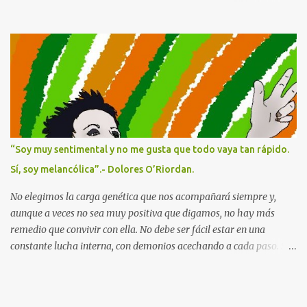
Con una gran riqueza paisajística que abarca desde la selva o la
sabana a los manglares y grandes lagos, tiene cinco Parques
Nacionales catalogados como Patrimonio de la Humanidad . Y, sin
embargo, por lo que es más conocida en Occidente es por los
recursos minerales que se esconden bajo su suelo. En el Este tiene
minas de cobalto, cobre, oro, diamantes, estaño, del hoy tan
preciado coltán... y como la codicia humana no tiene límites está
en guerra desde 1996. La producción del 85% de todas estas minas
está en manos extranjeras, así que a pesar de ser uno de los países
“Soy muy sentimental y no me gusta que todo vaya tan rápido.
con más recursos, la mayoría de su población vive en extrema
Sí, soy melancólica”.- Dolores O’Riordan.
pobreza. Tal es así que en 2019 casi dos millones de congoleñxs
emigraron en busc...
No elegimos la carga genética que nos acompañará siempre y,
aunque a veces no sea muy positiva que digamos, no hay más
remedio que convivir con ella. No debe ser fácil estar en una
constante lucha interna, con demonios acechando a cada paso. Si a
ello le añadimos el acoso y los abusos sexuales durante la infancia
y adolescencia, cuando se define en gran medida la personalidad,
las posibilidades de desarrollar una enfermedad mental