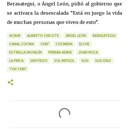
Berasategui, o Ángel León, pidió al gobierno que
se activara la desescalada “Está en juego la vida
de muchas personas que viven de esto”.
ACNUR
ALBERTO CHICOTE
ÁNGEL LEÓN
BERASATEGUI
CANAL COCINA
CHEF
COCINERA
ELCHE
ESTRELLA MICHELÍN
FERRÁN ADRIÁ
JOAN ROCA
LA FINCA
SENTIDOS
SOL REPSOL
SUSI
SUSI DÍAZ
TOP CHEF
C
o
m