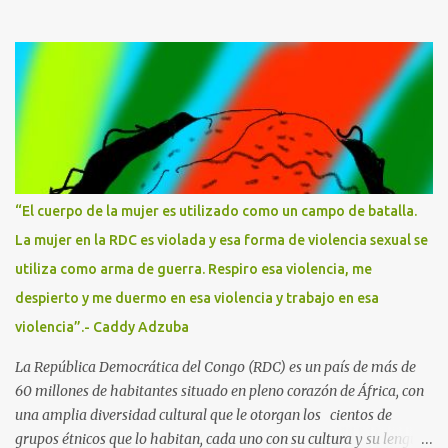
cronista de la alta sociedad cuando todavía la prensa rosa no
existía, entrevistadora incisiva y reportera de guerra arriesgada .
En sus reportajes y columnas de opinión ha escrito sobre todos los
temas, vertiendo su punto de vista sobre lo que ocurría siempre
con un criterio propio, con ese filtro sarcástico tan personal que le
dio su origen humilde, esa complicidad con los desfavorecidxs que
también trasladará a su narrativa. María Dolores Torres
Manzanera -Maruja Torres- nació en el barrio del Raval,
Barcelona, en 1943. Su familia era oriunda de Murcia, de orígenes
“El cuerpo de la mujer es utilizado como un campo de batalla.
muy humildes. El padre bebía y maltrataba a la madre en su
La mujer en la RDC es violada y esa forma de violencia sexual se
presencia, por lo que el ambiente en casa era insoportable. Hasta
utiliza como arma de guerra. Respiro esa violencia, me
que por fin las abandonó cuando Maruja tenía ...
despierto y me duermo en esa violencia y trabajo en esa
violencia”.- Caddy Adzuba
La República Democrática del Congo (RDC) es un país de más de
60 millones de habitantes situado en pleno corazón de África, con
una amplia diversidad cultural que le otorgan los cientos de
grupos étnicos que lo habitan, cada uno con su cultura y su lengua.